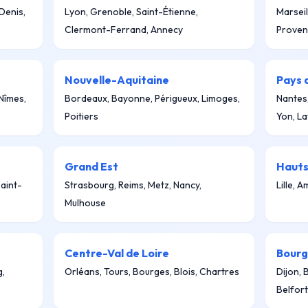
-Denis,
Lyon, Grenoble, Saint-Étienne,
Marseil
Clermont-Ferrand, Annecy
Proven
Nouvelle-Aquitaine
Pays d
 Nîmes,
Bordeaux, Bayonne, Périgueux, Limoges,
Nantes
Poitiers
Yon, La
Grand Est
Hauts
aint-
Strasbourg, Reims, Metz, Nancy,
Lille, 
Mulhouse
Centre-Val de Loire
Bour
g,
Orléans, Tours, Bourges, Blois, Chartres
Dijon,
Belfort