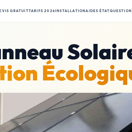
EVIS GRATUIT
TARIFS 2026
INSTALLATION
AIDES ÉTAT
QUESTION
nneau Solair
tion Écologi