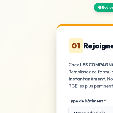
Écolo
01
Rejoign
Chez
LES COMPAGN
Remplissez ce formula
instantanément
. No
RGE les plus pertinent
Type de bâtiment *