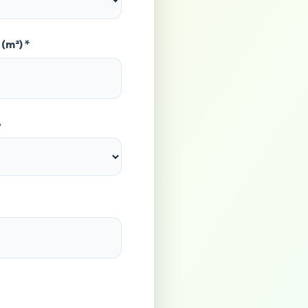
(m²) *
é