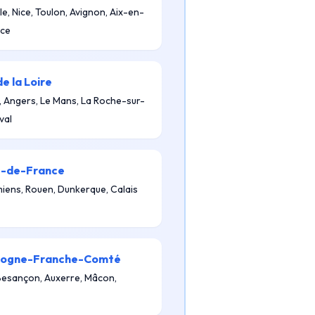
le, Nice, Toulon, Avignon, Aix-en-
ce
e la Loire
, Angers, Le Mans, La Roche-sur-
val
-de-France
Amiens, Rouen, Dunkerque, Calais
gogne-Franche-Comté
 Besançon, Auxerre, Mâcon,